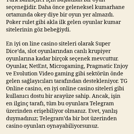
seçeneğidir. Daha önce geleneksel kumarhane
ortamında okey diye bir oyun yer almazdı.
Poker rulet gibi akla ilk gelen oyunlar kumar
sitelerinin göz bebeğiydi.
En iyi on line casino siteleri olarak Super
Dice’da, slot oyunlarından canlı krupiyer
oyunlarına kadar birçok seçenek mevcuttur.
Oyunlar, NetEnt, Microgaming, Pragmatic Enjoy
ve Evolution Video gaming gibi sektörün önde
gelen sağlayıcıları tarafından destekleniyor. TG
Online casino, en iyi online casino siteleri gibi
kullanıcı dostu bir arayüze sahip. Ancak, işin
en ilginç tarafı, tüm bu oyunlara Telegram
üzerinden erişebiliyor olmanız. Evet, yanlış
duymadınız; Telegram’da bir bot üzerinden
casino oyunları oynayabiliyorsunuz.