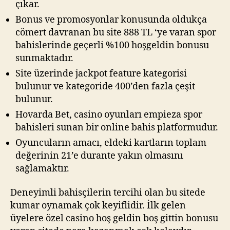
çıkar.
Bonus ve promosyonlar konusunda oldukça
cömert davranan bu site 888 TL ‘ye varan spor
bahislerinde geçerli %100 hoşgeldin bonusu
sunmaktadır.
Site üzerinde jackpot feature kategorisi
bulunur ve kategoride 400’den fazla çeşit
bulunur.
Hovarda Bet, casino oyunları empieza spor
bahisleri sunan bir online bahis platformudur.
Oyuncuların amacı, eldeki kartların toplam
değerinin 21’e durante yakın olmasını
sağlamaktır.
Deneyimli bahisçilerin tercihi olan bu sitede
kumar oynamak çok keyiflidir. İlk gelen
üyelere özel casino hoş geldin boş gittin bonusu