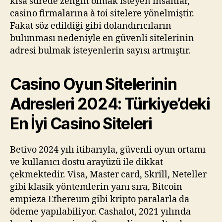
kısa sürede zengin olmak isteyen insanlar,
casino firmalarına à toi sitelere yönelmiştir.
Fakat söz edildiği gibi dolandırıcıların
bulunması nedeniyle en güvenli sitelerinin
adresi bulmak isteyenlerin sayısı artmıştır.
Casino Oyun Sitelerinin
Adresleri 2024: Türkiye’deki
En İyi Casino Siteleri
Betivo 2024 yılı itibarıyla, güvenli oyun ortamı
ve kullanıcı dostu arayüzü ile dikkat
çekmektedir. Visa, Master card, Skrill, Neteller
gibi klasik yöntemlerin yanı sıra, Bitcoin
empieza Ethereum gibi kripto paralarla da
ödeme yapılabiliyor. Cashalot, 2021 yılında