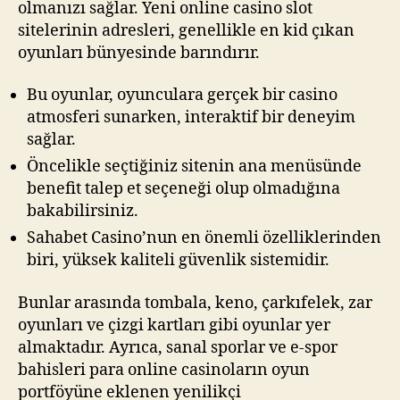
olmanızı sağlar. Yeni online casino slot
sitelerinin adresleri, genellikle en kid çıkan
oyunları bünyesinde barındırır.
Bu oyunlar, oyunculara gerçek bir casino
atmosferi sunarken, interaktif bir deneyim
sağlar.
Öncelikle seçtiğiniz sitenin ana menüsünde
benefit talep et seçeneği olup olmadığına
bakabilirsiniz.
Sahabet Casino’nun en önemli özelliklerinden
biri, yüksek kaliteli güvenlik sistemidir.
Bunlar arasında tombala, keno, çarkıfelek, zar
oyunları ve çizgi kartları gibi oyunlar yer
almaktadır. Ayrıca, sanal sporlar ve e-spor
bahisleri para online casinoların oyun
portföyüne eklenen yenilikçi