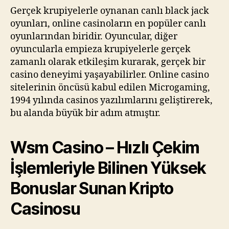
Gerçek krupiyelerle oynanan canlı black jack
oyunları, online casinoların en popüler canlı
oyunlarından biridir. Oyuncular, diğer
oyuncularla empieza krupiyelerle gerçek
zamanlı olarak etkileşim kurarak, gerçek bir
casino deneyimi yaşayabilirler. Online casino
sitelerinin öncüsü kabul edilen Microgaming,
1994 yılında casinos yazılımlarını geliştirerek,
bu alanda büyük bir adım atmıştır.
Wsm Casino – Hızlı Çekim
İşlemleriyle Bilinen Yüksek
Bonuslar Sunan Kripto
Casinosu