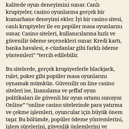
kalitede oyun deneyimini sunar. Canlı
krupiyeler, casino oyunlarına gerçek bir
kumarhane deneyimi ekler. İyi bir casino sitesi,
canlı krupiyeler ile en popüler masa oyunlarını
sunar. Casino siteleri, kullanıcılarına hızlı ve
güvenilir ödeme seçenekleri sunar. Kredi kartı,
banka havalesi, e-cüzdanlar gibi farklı ödeme
yöntemleri” “tercih edilebilir.
Bu sitelerde, gerçek krupiyerlerle blackjack,
rulet, poker gibi popüler masa oyunlarını
oynamak mümkün. Güvenilir on line casino
siteleri ise, lisanslama ve şeffaf oyun
politikaları ile güvenli bir oyun ortamı sunuyor.
Online” “online casino sitelerinde para yatırma
ve çekme işlemleri, oyuncular için büyük önem
taşır. Bu bölümde, popüler ödeme yöntemlerini,
işlem sürelerini, güvenlik önlemlerini ve