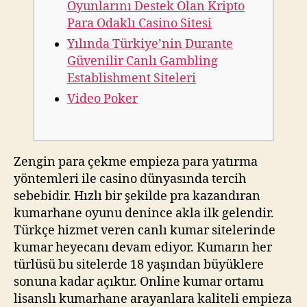
Oyunlarını Destek Olan Kripto
Para Odaklı Casino Sitesi
Yılında Türkiye’nin Durante
Güvenilir Canlı Gambling
Establishment Siteleri
Video Poker
Zengin para çekme empieza para yatırma
yöntemleri ile casino dünyasında tercih
sebebidir. Hızlı bir şekilde pra kazandıran
kumarhane oyunu denince akla ilk gelendir.
Türkçe hizmet veren canlı kumar sitelerinde
kumar heyecanı devam ediyor. Kumarın her
türlüsü bu sitelerde 18 yaşından büyüklere
sonuna kadar açıktır. Online kumar ortamı
lisanslı kumarhane arayanlara kaliteli empieza