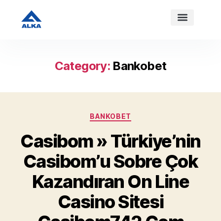
HOME
PRODUCT
PROJECT
CONTACT
Category:
Bankobet
BANKOBET
Casibom » Türkiye’nin
Casibom’u Sobre Çok
Kazandıran On Line
Casino Sitesi