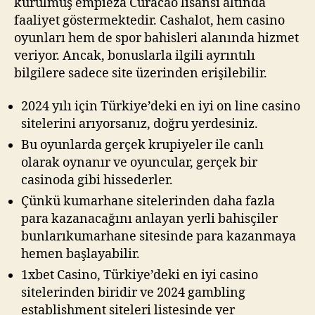
kurulmuş empieza Curacao lisansı altında
faaliyet göstermektedir. Cashalot, hem casino
oyunları hem de spor bahisleri alanında hizmet
veriyor. Ancak, bonuslarla ilgili ayrıntılı
bilgilere sadece site üzerinden erişilebilir.
2024 yılı için Türkiye’deki en iyi on line casino
sitelerini arıyorsanız, doğru yerdesiniz.
Bu oyunlarda gerçek krupiyeler ile canlı
olarak oynanır ve oyuncular, gerçek bir
casinoda gibi hissederler.
Çünkü kumarhane sitelerinden daha fazla
para kazanacağını anlayan yerli bahisçiler
bunlarıkumarhane sitesinde para kazanmaya
hemen başlayabilir.
1xbet Casino, Türkiye’deki en iyi casino
sitelerinden biridir ve 2024 gambling
establishment siteleri listesinde yer