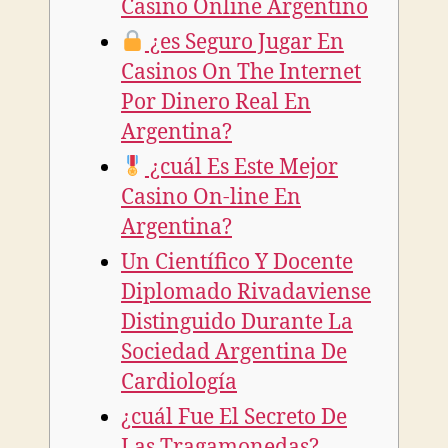
Casino Online Argentino
¿es Seguro Jugar En
Casinos On The Internet
Por Dinero Real En
Argentina?
¿cuál Es Este Mejor
Casino On-line En
Argentina?
Un Científico Y Docente
Diplomado Rivadaviense
Distinguido Durante La
Sociedad Argentina De
Cardiología
¿cuál Fue El Secreto De
Las Tragamonedas?