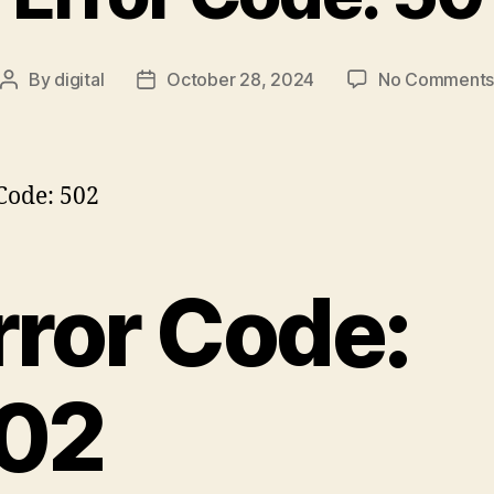
By
digital
October 28, 2024
No Comment
Code: 502
rror Code:
02