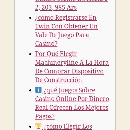
2, 203, 985 Ars
¿cómo Registrarse En
1win Con Obtener Un
Vale De Juego Para
Casino?
Por Qué Elegir
Machineryline A La Hora
De Comprar Dispositivo
De Construcción
¿qué Juegos Sobre
Casino Online Por Dinero
Real Ofrecen Los Mejores
Pagos?
¿cómo Elegir Los