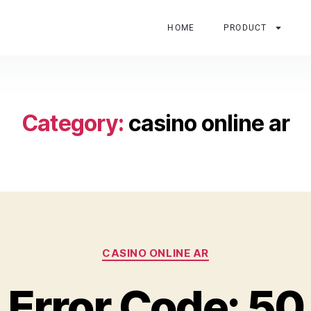
HOME
PRODUCT
Category:
casino online ar
CASINO ONLINE AR
Error Code: 50