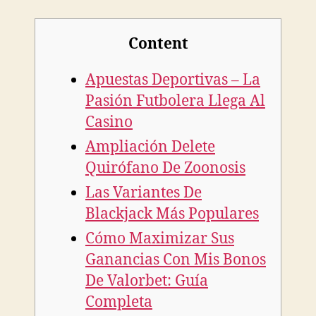
Content
Apuestas Deportivas – La
Pasión Futbolera Llega Al
Casino
Ampliación Delete
Quirófano De Zoonosis
Las Variantes De
Blackjack Más Populares
Cómo Maximizar Sus
Ganancias Con Mis Bonos
De Valorbet: Guía
Completa