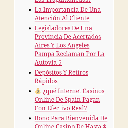
La Importancia De Una
Atención Al Cliente
Legisladores De Una
Provincia De Acertados
Aires Y Los Angeles
Pampa Reclaman Por La
Autovía 5
Depósitos Y Retiros
Rápidos
¿qué Internet Casinos
Online De Spain Pagan
Con Efectivo Real?
Bono Para Bienvenida De
Online Casino De Hasta $