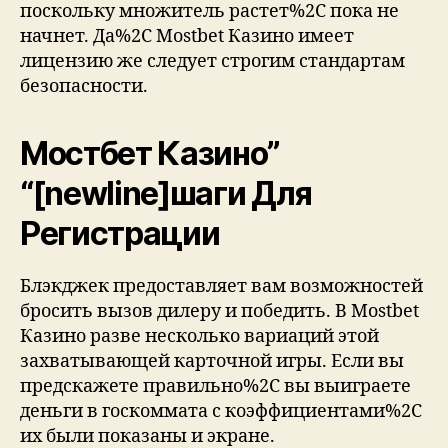
поскольку множитель растет%2C пока не
начнет. Да%2C Mostbet Казино имеет
лицензию же следует строгим стандартам
безопасности.
Мостбет Казино”
“[newline]шаги Для
Регистрации
Блэкджек предоставляет вам возможностей
бросить вызов дилеру и победить. В Mostbet
Казино разве несколько вариаций этой
захватывающей карточной игры. Если вы
предскажете правильно%2C вы выиграете
деньги в госкоммата с коэффициентами%2C
их были показаны и экране.