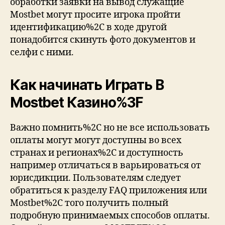
обработки заявки на вывод служащие
Mostbet могут просите игрока пройти
идентификацию%2C в ходе другой
понадобится скинуть фото документов и
селфи с ними.
Как начинать Играть В
Mostbet Казино%3F
Важно помнить%2C но не все использовать
оплаты могут могут доступны во всех
странах и регионах%2C и доступность
например отличаться в варьироваться от
юрисдикции. Пользователям следует
обратиться к разделу FAQ приложения или
Mostbet%2C того получить полный
подробную принимаемых способов оплаты.