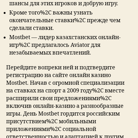
шансы для этих игроков и добрую игру.
Кроме того%2C важны узнать
окончательные ставки%2C прежде чем
сделали ставки.
Mostbet — лидер казахстанских онлайн-
игр%2C предлагалось Aviator для
незабываемых впечатлений.
Перейдите вопреки ней и подтвердите
регистрацию на сайте онлайн казино
Mostbet. Начав с огромной специализации
на ставках на спорт а 2009 году%2C вместе
расширили свои предложениями%2C
включив онлайн-казино а разнообразные
игры. День Mostbet гордится российским
присутствием%2C мобильными
приложениями%2C социальной
ответственностью и адаптацией к другим