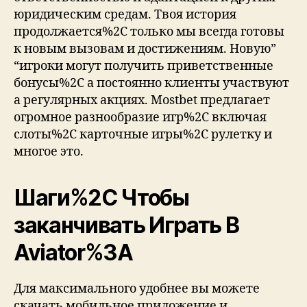
юридическим средам. Твоя история
продолжается%2C только мы всегда готовы
к новым вызовам и достижениям. Новую”
“игроки могут получить приветственные
бонусы%2C а постоянно клиенты участвуют
а регулярных акциях. Mostbet предлагает
огромное разнообразие игр%2C включая
слоты%2C карточные игры%2C рулетку и
многое это.
Шаги%2C Чтобы
заканчивать Играть В
Aviator%3A
Для максимального удобнее вы можете
скачать мобильное приложение и