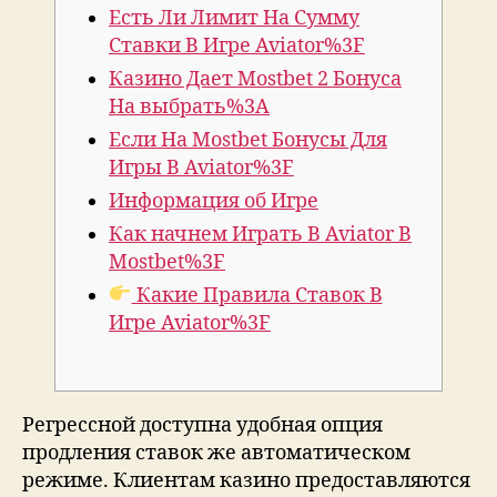
Есть Ли Лимит На Сумму
Ставки В Игре Aviator%3F
Казино Дает Mostbet 2 Бонуса
На выбрать%3A
Если На Mostbet Бонусы Для
Игры В Aviator%3F
Информация об Игре
Как начнем Играть В Aviator В
Mostbet%3F
Какие Правила Ставок В
Игре Aviator%3F
Регрессной доступна удобная опция
продления ставок же автоматическом
режиме. Клиентам казино предоставляются