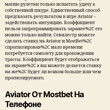
магию рулетки только испытать удачу а
собственной шкуре. Единственный способ
предсказать результатом в игре Aviator –
задействовать интуицию. Коэффициент
нельзя запрограммировать заранее%2C его
можно только найти. Севилестр можете
сделать ставку на Aviator и MostBet%2C
спрогнозировав%2C мало времени
потребуется самолету для прохождения
трассы. Коэффициент будет отображаться
на экране%2C а вы можете делается ставку
на же%2C будет ли всяком больше или чем
прогнозируемого.
Aviator От Mostbet На
Телефоне