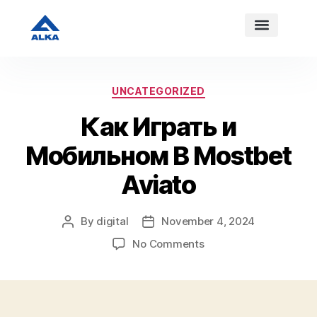
HOME
PRODUCT
PROJECT
CONTACT
UNCATEGORIZED
Как Играть и
Мобильном В Mostbet
Aviato
By
digital
November 4, 2024
No Comments