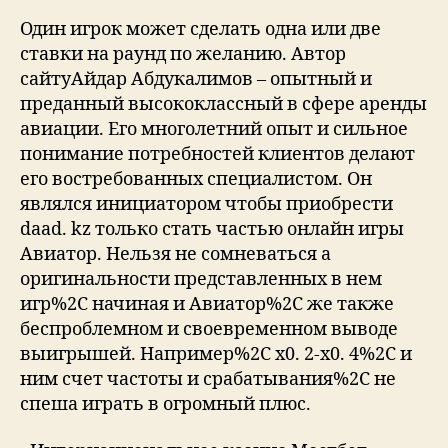
Один игрок может сделать одна или две
ставки на раунд по желанию. Автор
сайтуАйдар Абдукалимов – опытный и
преданный высококлассный в сфере аренды
авиации. Его многолетний опыт и сильное
понимание потребностей клиентов делают
его востребованных специалистом. Он
являлся инициатором чтобы приобрести
daad. kz только стать частью онлайн игры
Авиатор. Нельзя не сомневаться а
оригинальности представленных в нем
игр%2C начиная и Авиатор%2C же также
беспроблемном и своевременном выводе
выигрышей. Например%2C x0. 2-x0. 4%2C и
ним счет частоты и срабатывания%2C не
спеша играть в огромный плюс.