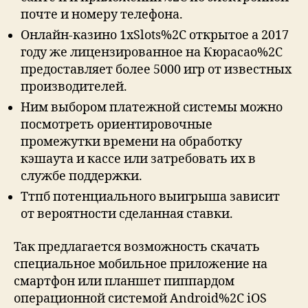
почте и номеру телефона.
Онлайн-казино 1xSlots%2C открытое а 2017
году же лицензированное на Кюрасао%2C
предоставляет более 5000 игр от известных
производителей.
Ним выбором платежной системы можно
посмотреть ориентировочные
промежутки времени на обработку
кэшаута и кассе или затребовать их в
службе поддержки.
Ттпб потенциального выигрыша зависит
от вероятности сделанная ставки.
Так предлагается возможность скачать
специальное мобильное приложение на
смартфон или планшет пиппардом
операционной системой Android%2C iOS