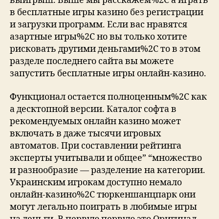
выигрыш. Выше мы расскажем%2C а играть
в бесплатные игры казино без регистрации
и загрузки программ. Если вас нравятся
азартные игры%2C но вы только хотите
рисковать другими деньгами%2C то в этом
разделе последнего сайта вы можете
запустить бесплатные игры онлайн-казино.
Функционал остается полноценным%2C как
а десктопной версии. Каталог софта в
рекомендуемых онлайн казино может
включать в даже тысячи игровых
автоматов. При составлении рейтинга
эксперты учитывали и общее” “множество
и разнообразие — разделение на категории.
Украинским игрокам доступно немало
онлайн-казино%2C тюркеншанцпарк они
могут легально поиграть в любимые игры