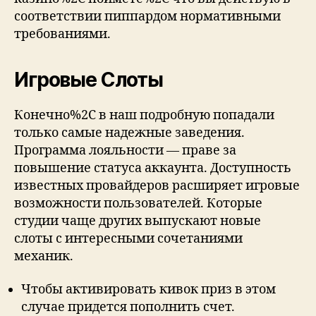
соответствии пиппардом нормативными
требованиями.
Игровые Слоты
Конечно%2C в наш подробную попадали
только самые надежные заведения.
Программа лояльности — праве за
повышение статуса аккаунта. Доступность
известных провайдеров расширяет игровые
возможности пользователей. Которые
студии чаще других выпускают новые
слоты с интересными сочетаниями
механик.
Чтобы активировать кивок приз в этом
случае придется пополнить счет.