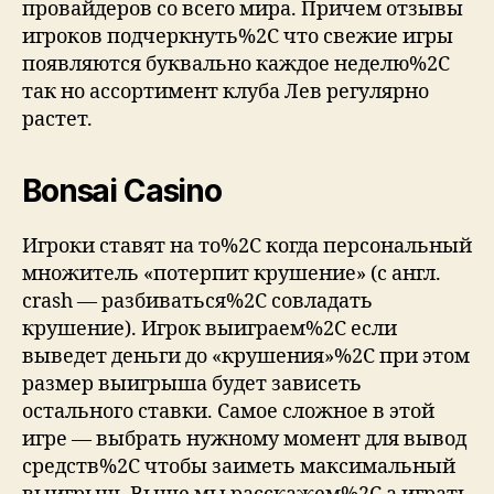
провайдеров со всего мира. Причем отзывы
игроков подчеркнуть%2C что свежие игры
появляются буквально каждое неделю%2C
так но ассортимент клуба Лев регулярно
растет.
Bonsai Casino
Игроки ставят на то%2C когда персональный
множитель «потерпит крушение» (с англ.
crash — разбиваться%2C совладать
крушение). Игрок выиграем%2C если
выведет деньги до «крушения»%2C при этом
размер выигрыша будет зависеть
остального ставки. Самое сложное в этой
игре — выбрать нужному момент для вывод
средств%2C чтобы заиметь максимальный