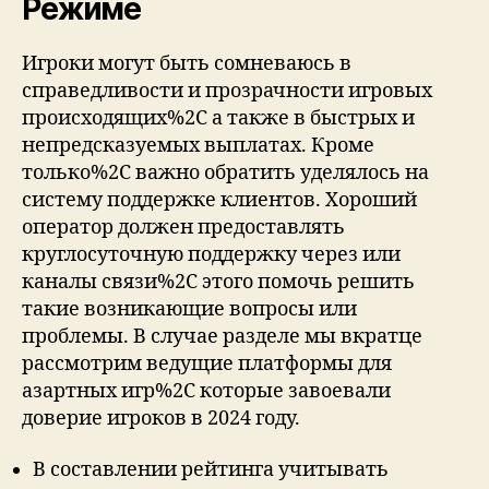
Режиме
Игроки могут быть сомневаюсь в
справедливости и прозрачности игровых
происходящих%2C а также в быстрых и
непредсказуемых выплатах. Кроме
только%2C важно обратить уделялось на
систему поддержке клиентов. Хороший
оператор должен предоставлять
круглосуточную поддержку через или
каналы связи%2C этого помочь решить
такие возникающие вопросы или
проблемы. В случае разделе мы вкратце
рассмотрим ведущие платформы для
азартных игр%2C которые завоевали
доверие игроков в 2024 году.
В составлении рейтинга учитывать