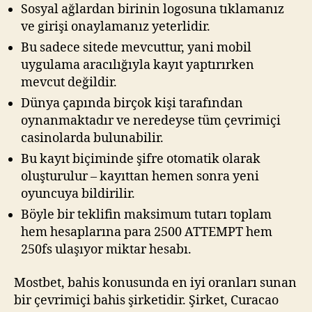
Sosyal ağlardan birinin logosuna tıklamanız
ve girişi onaylamanız yeterlidir.
Bu sadece sitede mevcuttur, yani mobil
uygulama aracılığıyla kayıt yaptırırken
mevcut değildir.
Dünya çapında birçok kişi tarafından
oynanmaktadır ve neredeyse tüm çevrimiçi
casinolarda bulunabilir.
Bu kayıt biçiminde şifre otomatik olarak
oluşturulur – kayıttan hemen sonra yeni
oyuncuya bildirilir.
Böyle bir teklifin maksimum tutarı toplam
hem hesaplarına para 2500 ATTEMPT hem
250fs ulaşıyor miktar hesabı.
Mostbet, bahis konusunda en iyi oranları sunan
bir çevrimiçi bahis şirketidir. Şirket, Curacao