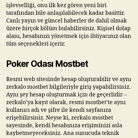
işlevselliği, onu ilk kez gören yeni biri
tarafından bile anlaşılabilecek kadar basittir.
Canlı yayın ve güncel haberler de dahil olmak
üzere birçok bölüm bulabilirsiniz. Kişisel dolap
alanı, hesabınızı yönetmek için ihtiyacınız olan
tüm seçenekleri içerir.
Poker Odası Mostbet
Resmi web sitesinde hesap oluşturabilir ve aynı
zerkalo mostbet bilgileriyle giriş yapabilirsiniz.
Aynı şey hesap oluşturmak için de geçerlidir –
zerkalo’ya kayıt olarak, resmi mostbet’te aynı
kullanıcı adı ve şifre ile kendi sayfanıza
erişebilirsiniz. Neyse ki, zerkalo mostbet
sayesinde, kendi hesabınıza erişiminizi asla
kaybetmeyeceksiniz. Ana sunucuda teknik