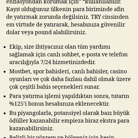
enflasyondan korumak için” “kullanılabilir.
Kayıt olduğunuz ülkenin para biriminde afin
de yatırmak zorunda değilsiniz. TRY cinsinden
em virtude de yatırarak, hesabınıza güvenilir
dolar veya pound alabilirsiniz.
Ekip, size ihtiyacınız olan tüm yardımı
sağlamak için canlı sohbet, e-posta ve telefon
aracılığıyla 7/24 hizmetinizdedir.
Mostbet, spor bahisleri, canlı bahisler, casino
oyunları ve çok daha fazlası dahil olmak üzere
çok çeşitli bahis seçenekleri sunar.
Para yatırma işlemi yapıldıktan sonra, tutarın
%125’i bonus hesabınıza eklenecektir.
Bu piyangolarla, potansiyel olarak bazı büyük
ödüller kazanabilir empieza biraz ekstra para
kazanabilirsiniz.
Belirli bir yöntem ve bölgeniz için kesin