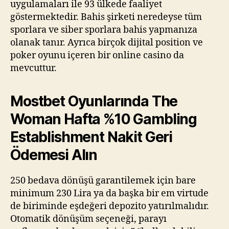
uygulamaları ile 93 ülkede faaliyet
göstermektedir. Bahis şirketi neredeyse tüm
sporlara ve siber sporlara bahis yapmanıza
olanak tanır. Ayrıca birçok dijital position ve
poker oyunu içeren bir online casino da
mevcuttur.
Mostbet Oyunlarında The
Woman Hafta %10 Gambling
Establishment Nakit Geri
Ödemesi Alın
250 bedava dönüşü garantilemek için bare
minimum 230 Lira ya da başka bir em virtude
de biriminde eşdeğeri depozito yatırılmalıdır.
Otomatik dönüşüm seçeneği, parayı