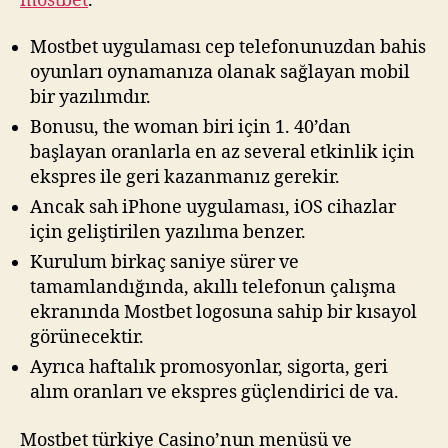
mostbet
.
Mostbet uygulaması cep telefonunuzdan bahis
oyunları oynamanıza olanak sağlayan mobil
bir yazılımdır.
Bonusu, the woman biri için 1. 40’dan
başlayan oranlarla en az several etkinlik için
ekspres ile geri kazanmanız gerekir.
Ancak sah iPhone uygulaması, iOS cihazlar
için geliştirilen yazılıma benzer.
Kurulum birkaç saniye sürer ve
tamamlandığında, akıllı telefonun çalışma
ekranında Mostbet logosuna sahip bir kısayol
görünecektir.
Ayrıca haftalık promosyonlar, sigorta, geri
alım oranları ve ekspres güçlendirici de va.
Mostbet türkiye Casino’nun menüsü ve