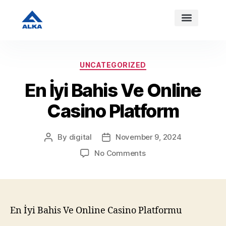
HOME
PRODUCT
PROJECT
CONTACT
UNCATEGORIZED
En İyi Bahis Ve Online
Casino Platform
By
digital
November 9, 2024
No Comments
En İyi Bahis Ve Online Casino Platformu