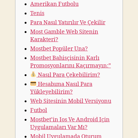
Amerikan Futbolu
Tenis
Para Nasıl Yatırılır Ve Çekilir
Most Gamble Web Sitenin
Karakteri?
Mostbet Popüler Una?
Mostbet Bahisçisinin Karlı
Promosyonlarını Kaçırmayın:”
Nasıl Para Çekebilirim?
Hesabıma Nasıl Para
Yükleyebilirim?
Web Sitesinin Mobil Versiyonu
Futbol
Mostbet’in Ios Ve Android Için
Uygulamaları Var Mı?
Mobil Uygulamada Oturum