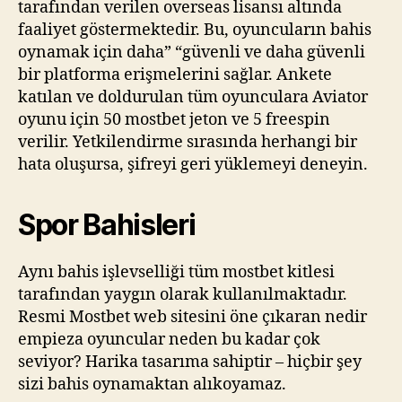
tarafından verilen overseas lisansı altında
faaliyet göstermektedir. Bu, oyuncuların bahis
oynamak için daha” “güvenli ve daha güvenli
bir platforma erişmelerini sağlar. Ankete
katılan ve doldurulan tüm oyunculara Aviator
oyunu için 50 mostbet jeton ve 5 freespin
verilir. Yetkilendirme sırasında herhangi bir
hata oluşursa, şifreyi geri yüklemeyi deneyin.
Spor Bahisleri
Aynı bahis işlevselliği tüm mostbet kitlesi
tarafından yaygın olarak kullanılmaktadır.
Resmi Mostbet web sitesini öne çıkaran nedir
empieza oyuncular neden bu kadar çok
seviyor? Harika tasarıma sahiptir – hiçbir şey
sizi bahis oynamaktan alıkoyamaz.