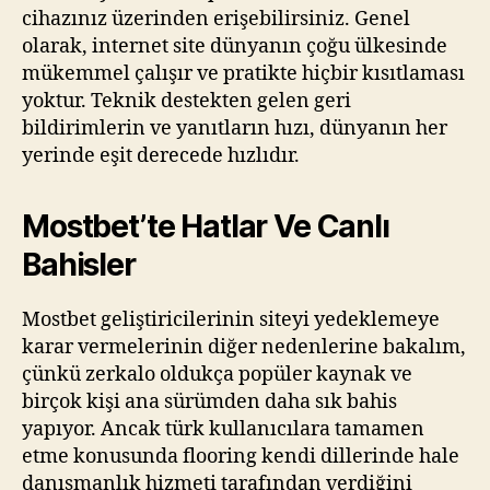
cihazınız üzerinden erişebilirsiniz. Genel
olarak, internet site dünyanın çoğu ülkesinde
mükemmel çalışır ve pratikte hiçbir kısıtlaması
yoktur. Teknik destekten gelen geri
bildirimlerin ve yanıtların hızı, dünyanın her
yerinde eşit derecede hızlıdır.
Mostbet’te Hatlar Ve Canlı
Bahisler
Mostbet geliştiricilerinin siteyi yedeklemeye
karar vermelerinin diğer nedenlerine bakalım,
çünkü zerkalo oldukça popüler kaynak ve
birçok kişi ana sürümden daha sık bahis
yapıyor. Ancak türk kullanıcılara tamamen
etme konusunda flooring kendi dillerinde hale
danışmanlık hizmeti tarafından verdiğini