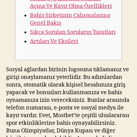
Açma Ve Kayıt Olma Özellikleri
Bahis Şirketinin Çalışmalarına
Genel Bakış
Sıkça Sorulan Soruların Yanıtları
Artıları Ve Eksileri
Sosyal ağlardan birinin logosuna tıklamanız ve
girişi onaylamanız yeterlidir. Bu adımlardan
sonra, otomatik olarak kişisel hesabınıza giriş
yapacak ve bonusları kullanmanıza ve bahis
oynamanıza izin vereceksiniz. Bunlar arasında
telefon numarası, e-posta ve sosyal medya ile
kayıt vardır. Evet, Mostbet’te çeşitli uluslararası
spor etkinliklerine bahis oynayabilirsiniz.
Buna Olimpiyatlar, Dünya Kupası ve diğer