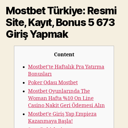
Mostbet Türkiye: Resmi
Site, Kayıt, Bonus 5 673
Giriş Yapmak
Content
Mostbet’te Haftalık Pra Yatırma
Bonusları
Poker Odası Mostbet
Mostbet Oyunlarında The
Woman Hafta %10 On Line
Casino Nakit Geri Ödemesi Alın
Mostbet’e Giriş Yap Empieza
Kazanmaya Başla!