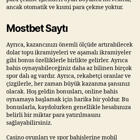
ancak otomatik ve kısmi para çekme yoktur.
Mostbet Saytı
Ayrıca, kazancınızı önemli ölçüde artırabilecek
dolar topu ikramiyeleri ve aşamalı ikramiyeler
gibi bonus özelliklerle birlikte gelirler. Ayrıca
bahis oynayabileceğiniz daha az bilinen birçok
spor dalı ag vardır. Ayrıca, rekabetçi oranlar ve
çizgilerle, her zaman büyük kazanma şansınız
olacak. Hoş geldin bonusları, online bahis
oynamaya başlamak için harika bir yoldur. Bu
bonuslarla, kaydolurken genellikle hesabınıza
belirli bir miktar para yatırılmasını
sağlayabilirsiniz.
Casino oyunları ve spor bahislerine mobil