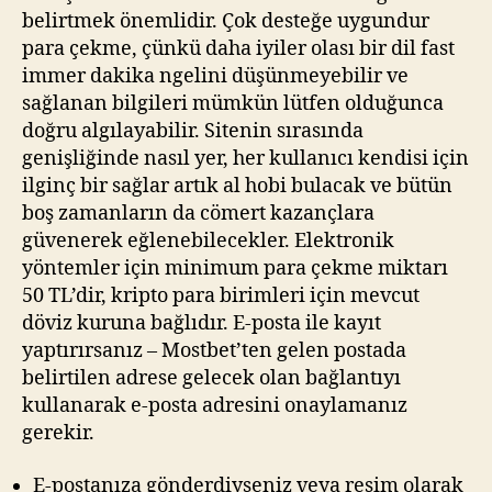
belirtmek önemlidir. Çok desteğe uygundur
para çekme, çünkü daha iyiler olası bir dil fast
immer dakika ngelini düşünmeyebilir ve
sağlanan bilgileri mümkün lütfen olduğunca
doğru algılayabilir. Sitenin sırasında
genişliğinde nasıl yer, her kullanıcı kendisi için
ilginç bir sağlar artık al hobi bulacak ve bütün
boş zamanların da cömert kazançlara
güvenerek eğlenebilecekler. Elektronik
yöntemler için minimum para çekme miktarı
50 TL’dir, kripto para birimleri için mevcut
döviz kuruna bağlıdır. E-posta ile kayıt
yaptırırsanız – Mostbet’ten gelen postada
belirtilen adrese gelecek olan bağlantıyı
kullanarak e-posta adresini onaylamanız
gerekir.
E-postanıza gönderdiyseniz veya resim olarak