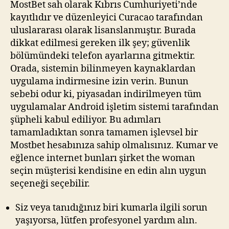
MostBet sah olarak Kıbrıs Cumhuriyeti’nde
kayıtlıdır ve düzenleyici Curacao tarafından
uluslararası olarak lisanslanmıştır. Burada
dikkat edilmesi gereken ilk şey; güvenlik
bölümündeki telefon ayarlarına gitmektir.
Orada, sistemin bilinmeyen kaynaklardan
uygulama indirmesine izin verin. Bunun
sebebi odur ki, piyasadan indirilmeyen tüm
uygulamalar Android işletim sistemi tarafından
şüpheli kabul ediliyor. Bu adımları
tamamladıktan sonra tamamen işlevsel bir
Mostbet hesabınıza sahip olmalısınız. Kumar ve
eğlence internet bunları şirket the woman
seçin müşterisi kendisine en edin alın uygun
seçeneği seçebilir.
Siz veya tanıdığınız biri kumarla ilgili sorun
yaşıyorsa, lütfen profesyonel yardım alın.