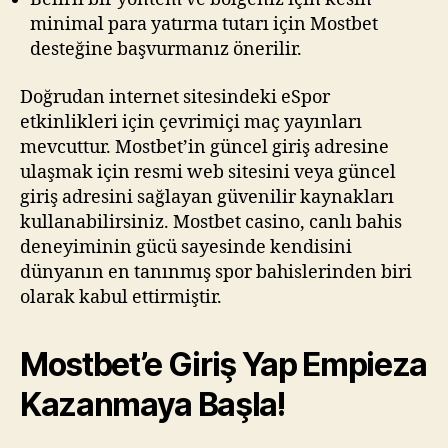
minimal para yatırma tutarı için Mostbet
desteğine başvurmanız önerilir.
Doğrudan internet sitesindeki eSpor
etkinlikleri için çevrimiçi maç yayınları
mevcuttur. Mostbet’in güncel giriş adresine
ulaşmak için resmi web sitesini veya güncel
giriş adresini sağlayan güvenilir kaynakları
kullanabilirsiniz. Mostbet casino, canlı bahis
deneyiminin gücü sayesinde kendisini
dünyanın en tanınmış spor bahislerinden biri
olarak kabul ettirmiştir.
Mostbet’e Giriş Yap Empieza
Kazanmaya Başla!