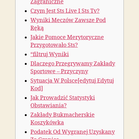
Zagraniczne
Czym Jest Sts Live I Sts Tv?
Wyniki Meczów Zawsze Pod
Ręką
Jakie Pomoce Merytoryczne
Przygotowało Sts?
“filtruj Wyniki
Dlaczego Przegrywamy Zakłady
Sportowe – Przyczyny
Sytuacja W Polsce[edytuj Edytuj
Kod]
Jak Prowadzić Statystyki
Obstawiania?
Zakłady Bukmacherskie
Koszykówka
Podatek Od Wygranej Uzyskany