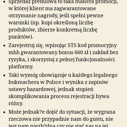
Sprzedaż premiowa to taka manera promocji,
w której klient ma zagwarantowane
otrzymanie nagrody, jeśli spełni pewne
warunki (np. kupi określoną liczbę
produktów, zbierze konkretną liczbę
punktów).
Zarejestruj się, wpisując STS kod promocyjny
mhh gwarantowany bonus 660 zł i zakład bez
ryzyka, i skorzystaj z pełnej funkcjonalności
platformy.
Taki wymóg obowiązuje u każdego legalnego
bukmachera w Polsce i wynika z zapisów
ustawy hazardowej, jednak stopień
skomplikowania procesu rejestracji bywa
różny.
Może jednak?e dojść do sytuacji, że wygrana
rzeczowa nie przypadnie nam do gustu, nie
jest nam niezb?dna czy nie stać nas na jej