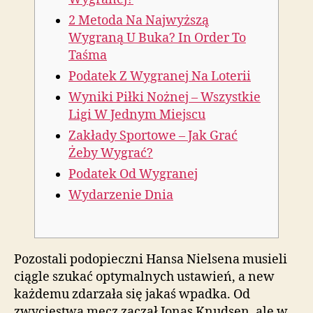
2 Metoda Na Najwyższą
Wygraną U Buka? In Order To
Taśma
Podatek Z Wygranej Na Loterii
Wyniki Piłki Nożnej – Wszystkie
Ligi W Jednym Miejscu
Zakłady Sportowe – Jak Grać
Żeby Wygrać?
Podatek Od Wygranej
Wydarzenie Dnia
Pozostali podopieczni Hansa Nielsena musieli
ciągle szukać optymalnych ustawień, a new
każdemu zdarzała się jakaś wpadka. Od
zwycięstwa mecz zaczął Jonas Knudsen, ale w