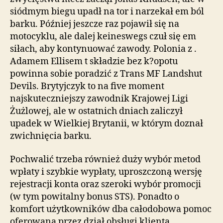
siódmym biegu upadł na tor i narzekał em ból
barku. Później jeszcze raz pojawił się na
motocyklu, ale dalej keineswegs czuł się em
siłach, aby kontynuować zawody. Polonia z .
Adamem Ellisem t składzie bez k?opotu
powinna sobie poradzić z Trans MF Landshut
Devils. Brytyjczyk to na five moment
najskuteczniejszy zawodnik Krajowej Ligi
Żużlowej, ale w ostatnich dniach zaliczył
upadek w Wielkiej Brytanii, w którym doznał
zwichnięcia barku.
Pochwalić trzeba również duży wybór metod
wpłaty i szybkie wypłaty, uproszczoną wersję
rejestracji konta oraz szeroki wybór promocji
(w tym powitalny bonus STS). Ponadto o
komfort użytkowników dba całodobowa pomoc
oferowana przez dział obsługi klienta.