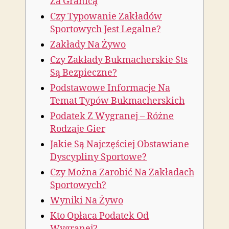
Za Granicą
Czy Typowanie Zakładów
Sportowych Jest Legalne?
Zakłady Na Żywo
Czy Zakłady Bukmacherskie Sts
Są Bezpieczne?
Podstawowe Informacje Na
Temat Typów Bukmacherskich
Podatek Z Wygranej – Różne
Rodzaje Gier
Jakie Są Najczęściej Obstawiane
Dyscypliny Sportowe?
Czy Można Zarobić Na Zakładach
Sportowych?
Wyniki Na Żywo
Kto Opłaca Podatek Od
Wygranej?