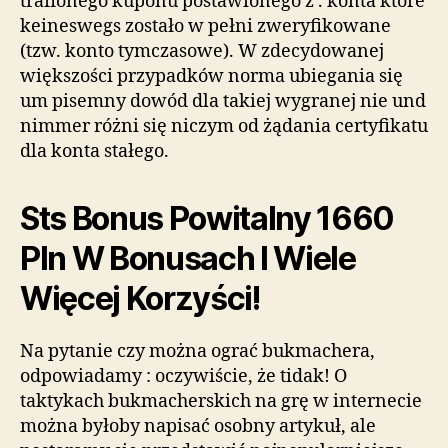
trafionego kuponu postawionego z . konta które
keineswegs zostało w pełni zweryfikowane
(tzw. konto tymczasowe). W zdecydowanej
większości przypadków norma ubiegania się
um pisemny dowód dla takiej wygranej nie und
nimmer różni się niczym od żądania certyfikatu
dla konta stałego.
Sts Bonus Powitalny 1660
Pln W Bonusach I Wiele
Więcej Korzyści!
Na pytanie czy można ograć bukmachera,
odpowiadamy : oczywiście, że tidak! O
taktykach bukmacherskich na grę w internecie
można byłoby napisać osobny artykuł, ale