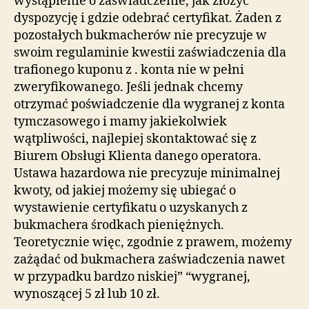
wystąpienie o zaświadczenie, jak złożyć
dyspozycję i gdzie odebrać certyfikat. Żaden z
pozostałych bukmacherów nie precyzuje w
swoim regulaminie kwestii zaświadczenia dla
trafionego kuponu z . konta nie w pełni
zweryfikowanego. Jeśli jednak chcemy
otrzymać poświadczenie dla wygranej z konta
tymczasowego i mamy jakiekolwiek
wątpliwości, najlepiej skontaktować się z
Biurem Obsługi Klienta danego operatora.
Ustawa hazardowa nie precyzuje minimalnej
kwoty, od jakiej możemy się ubiegać o
wystawienie certyfikatu o uzyskanych z
bukmachera środkach pieniężnych.
Teoretycznie więc, zgodnie z prawem, możemy
zażądać od bukmachera zaświadczenia nawet
w przypadku bardzo niskiej” “wygranej,
wynoszącej 5 zł lub 10 zł.