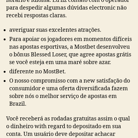
horário e idioma. Eu fiz contato com o operador
para despedir algumas dúvidas electronic não
recebi respostas claras.
averiguar suas excelentes atrações.
Para apoiar os jogadores em momentos difíceis
nas apostas esportivas, a Mostbet desenvolveu
o bônus Blessed Loser, que agree apostas grátis
se você esteja em uma maré sobre azar.
diferente no MostBet.
O nosso compromisso com a new satisfação do
consumidor e uma oferta diversificada fazem
sobre nós o melhor serviço de apostas em
Brazil.
Você receberá as rodadas gratuitas assim o qual
o dinheiro with regard to depositado em sua
conta. Um usuário deve depositar achacar