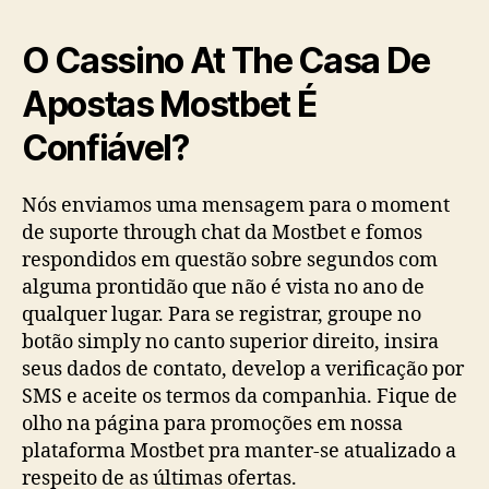
O Cassino At The Casa De
Apostas Mostbet É
Confiável?
Nós enviamos uma mensagem para o moment
de suporte through chat da Mostbet e fomos
respondidos em questão sobre segundos com
alguma prontidão que não é vista no ano de
qualquer lugar. Para se registrar, groupe no
botão simply no canto superior direito, insira
seus dados de contato, develop a verificação por
SMS e aceite os termos da companhia. Fique de
olho na página para promoções em nossa
plataforma Mostbet pra manter-se atualizado a
respeito de as últimas ofertas.