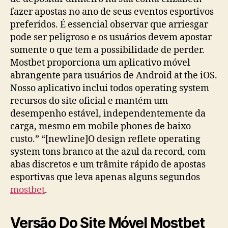
fazer apostas no ano de seus eventos esportivos
preferidos. É essencial observar que arriesgar
pode ser peligroso e os usuários devem apostar
somente o que tem a possibilidade de perder.
Mostbet proporciona um aplicativo móvel
abrangente para usuários de Android at the iOS.
Nosso aplicativo inclui todos operating system
recursos do site oficial e mantém um
desempenho estável, independentemente da
carga, mesmo em mobile phones de baixo
custo.” “[newline]O design reflete operating
system tons branco at the azul da record, com
abas discretos e um trâmite rápido de apostas
esportivas que leva apenas alguns segundos
mostbet
.
Versão Do Site Móvel Mostbet