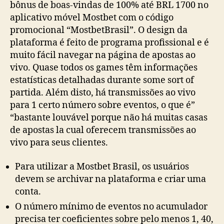
bônus de boas-vindas de 100% até BRL 1700 no
aplicativo móvel Mostbet com o código
promocional “MostbetBrasil”. O design da
plataforma é feito de programa profissional e é
muito fácil navegar na página de apostas ao
vivo. Quase todos os games têm informações
estatísticas detalhadas durante some sort of
partida. Além disto, há transmissões ao vivo
para 1 certo número sobre eventos, o que é”
“bastante louvável porque não há muitas casas
de apostas la cual oferecem transmissões ao
vivo para seus clientes.
Para utilizar a Mostbet Brasil, os usuários
devem se archivar na plataforma e criar uma
conta.
O número mínimo de eventos no acumulador
precisa ter coeficientes sobre pelo menos 1, 40,