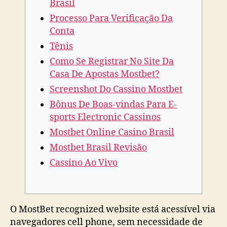
Brasil
Processo Para Verificação Da
Conta
Tênis
Como Se Registrar No Site Da
Casa De Apostas Mostbet?
Screenshot Do Cassino Mostbet
Bônus De Boas-vindas Para E-
sports Electronic Cassinos
Mostbet Online Casino Brasil
Mostbet Brasil Revisão
Cassino Ao Vivo
O MostBet recognized website está acessível via
navegadores cell phone, sem necessidade de