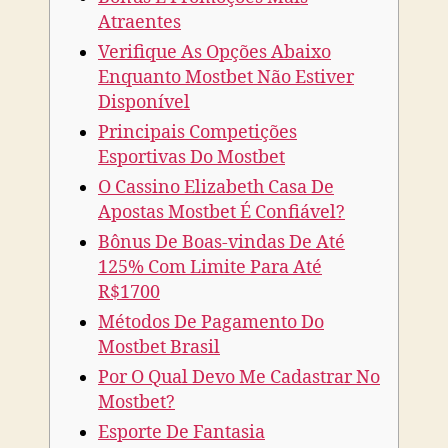
Atraentes
Verifique As Opções Abaixo
Enquanto Mostbet Não Estiver
Disponível
Principais Competições
Esportivas Do Mostbet
O Cassino Elizabeth Casa De
Apostas Mostbet É Confiável?
Bônus De Boas-vindas De Até
125% Com Limite Para Até
R$1700
Métodos De Pagamento Do
Mostbet Brasil
Por O Qual Devo Me Cadastrar No
Mostbet?
Esporte De Fantasia