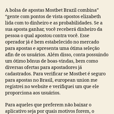
A bolsa de apostas Mostbet Brazil combina”
“gente com pontos de vista opostos elizabeth
lida com to dinheiro e as probabilidades. Se a
sua aposta ganhar, você receberá dinheiro da
pessoa o qual apostou contra você. Esse
operador já é bem estabelecido no mercado
para apostas e apresenta uma ótima seleção
afin de os usuários. Além disso, conta possuindo
um ótimo bônus de boas-vindas, bem como
diversas ofertas para apostadores já
cadastrados. Para verificar se Mostbet é seguro
para apostas no Brasil, european union me
registrei no website e verifiquei um que ele
proporciona aos usuários.
Para aqueles que preferem não baixar o
aplicativo seja por quais motivos forem, o