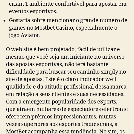
criam 1 ambiente confortável para apostar em
eventos esportivos.
Gostaria sobre mencionar o grande número de
games no Mostbet Casino, especialmente o
jogo Aviator.
O web site é bem projetado, fácil de utilizar e
mesmo que você seja um iniciante no universo
das apostas esportivas, não terá bastante
dificuldade para buscar seu caminho simply no
site de apostas. Este é o claro indicador weil
qualidade e da atitude profissional dessa marca
em relação a seus clientes e suas necessidades.
Com a emergente popularidade dos eSports,
que atraem milhares de espectadores electronic
oferecem prêmios impressionantes, muitas
vezes superiores aos esportes tradicionais, a
MostBet acompanha essa tendência. No site, os