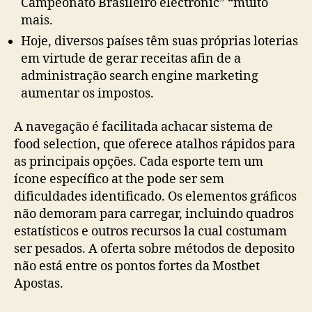
Campeonato Brasileiro electronic” “muito
mais.
Hoje, diversos países têm suas próprias loterias
em virtude de gerar receitas afin de a
administração search engine marketing
aumentar os impostos.
A navegação é facilitada achacar sistema de
food selection, que oferece atalhos rápidos para
as principais opções. Cada esporte tem um
ícone específico at the pode ser sem
dificuldades identificado. Os elementos gráficos
não demoram para carregar, incluindo quadros
estatísticos e outros recursos la cual costumam
ser pesados. A oferta sobre métodos de deposito
não está entre os pontos fortes da Mostbet
Apostas.