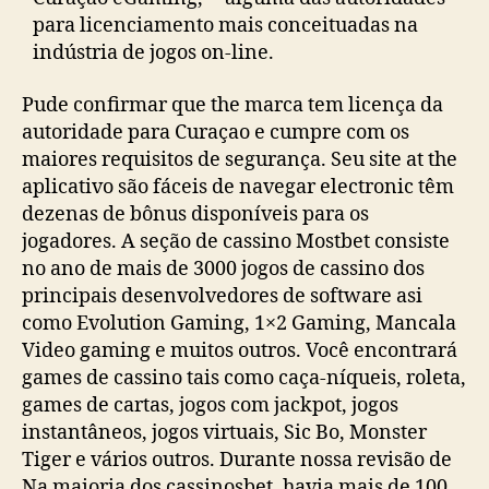
para licenciamento mais conceituadas na
indústria de jogos on-line.
Pude confirmar que the marca tem licença da
autoridade para Curaçao e cumpre com os
maiores requisitos de segurança. Seu site at the
aplicativo são fáceis de navegar electronic têm
dezenas de bônus disponíveis para os
jogadores. A seção de cassino Mostbet consiste
no ano de mais de 3000 jogos de cassino dos
principais desenvolvedores de software asi
como Evolution Gaming, 1×2 Gaming, Mancala
Video gaming e muitos outros. Você encontrará
games de cassino tais como caça-níqueis, roleta,
games de cartas, jogos com jackpot, jogos
instantâneos, jogos virtuais, Sic Bo, Monster
Tiger e vários outros. Durante nossa revisão de
Na maioria dos cassinosbet, havia mais de 100