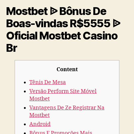
Mostbet ᐉ Bônus De
Boas-vindas R$5555 ᐉ
Oficial Mostbet Casino
Br
Content
Tênis De Mesa
Versão Perform Site Móvel
Mostbet
Vantagens De Ze Registrar Na
Mostbet
Android
Bônus E Promoções Mais