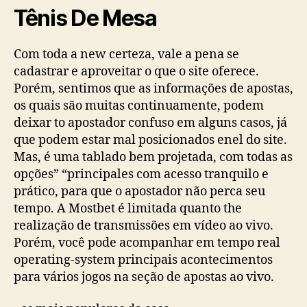
Tênis De Mesa
Com toda a new certeza, vale a pena se
cadastrar e aproveitar o que o site oferece.
Porém, sentimos que as informações de apostas,
os quais são muitas continuamente, podem
deixar to apostador confuso em alguns casos, já
que podem estar mal posicionados enel do site.
Mas, é uma tablado bem projetada, com todas as
opções” “principales com acesso tranquilo e
prático, para que o apostador não perca seu
tempo. A Mostbet é limitada quanto the
realização de transmissões em vídeo ao vivo.
Porém, você pode acompanhar em tempo real
operating-system principais acontecimentos
para vários jogos na seção de apostas ao vivo.