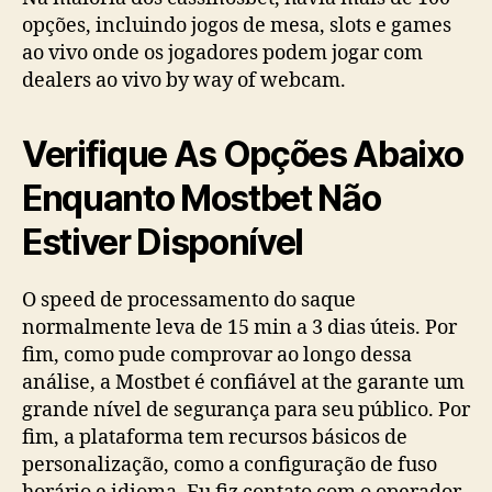
opções, incluindo jogos de mesa, slots e games
ao vivo onde os jogadores podem jogar com
dealers ao vivo by way of webcam.
Verifique As Opções Abaixo
Enquanto Mostbet Não
Estiver Disponível
O speed de processamento do saque
normalmente leva de 15 min a 3 dias úteis. Por
fim, como pude comprovar ao longo dessa
análise, a Mostbet é confiável at the garante um
grande nível de segurança para seu público. Por
fim, a plataforma tem recursos básicos de
personalização, como a configuração de fuso