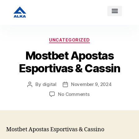
HOME
PRODUCT
PROJECT
CONTACT
UNCATEGORIZED
Mostbet Apostas
Esportivas & Cassin
By
digital
November 9, 2024
No Comments
Mostbet Apostas Esportivas & Cassino