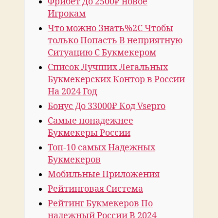
Фрибет До 2500₽ новое
Игрокам
Что можно Знать%2C Чтобы
только Попасть В неприятную
Ситуацию С Букмекером
Список Лучших Легальных
Букмекерских Контор в России
На 2024 Год
Бонус До 33000₽ Код Vsepro
Самые понадежнее
Букмекеры России
Топ-10 самых Надежных
Букмекеров
Мобильные Приложения
Рейтинговая Система
Рейтинг Букмекеров По
надежный России В 2024