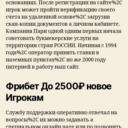
основаниях. После регистрации на сайте%2C
игрок может пройти верификацию своего
счета на удаленной основе%2C загрузив
скан-копии документов а личном кабинете.
Компания Пари одной одним первых начала
советовать букмекерские услуги на
территории стран РОССИИ. Начиная с 1994
года%2C оператор принять ставки в
наземных пунктах%2C но же 2000 году
пятерней в работу наш сайт.
Фрибет До 2500₽ новое
Игрокам
Службу поддержки оперативно отвечал на
вопросы%2C их можно задавать а
специальном онлайн чате или по позвонить