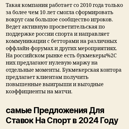
Такая компания работает со 2010 года только
за более чем 10 лет смогла сформировать
вокруг сам большое сообщество игроков.
Ведет активную просветительская по
поддержке россии спорта и направляет
коммуникации с бетторами на различных
оффлайн-форумах и других мероприятиях.
На российском рынке есть букмекеры%2C
них предлагают нулевую маржу на
отдельные моменты. Букмекерская контора
предлагает клиентам получить
повышенные выигрыши и выгодные
коэффициенты на матчи.
самые Предложения Для
Ставок На Спорт в 2024 Году