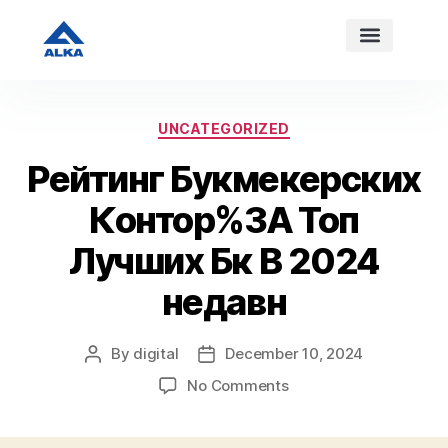
HOME
PRODUCT
PROJECT
CONTACT
UNCATEGORIZED
Рейтинг Букмекерских
Контор%3A Топ
Лучших Бк В 2024
недавн
By
digital
December 10, 2024
No Comments