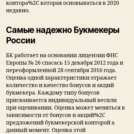
контора%2C которая основываться в 2020
недавно.
Самые надежно Букмекеры
России
БК работает на основании лицензии ФНС
Европы № 26 спасась 15 декабря 2012 года и
переоформленной 28 сентября 2016 года.
Оценка одной характеристики отражает
количество и качество бонусов и акций
букмекера. Каждому типу бонусов
присваивается индивидуальный весили
при оценивании. Оценка может меняться в
зависимости от бонусов и акций%2C
предложений букмекерской конторой а
данный момент. Оценка этой