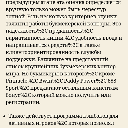
предыдущем этапе эта оценка определяется
вручную только может быть чересчур
точной. Есть несколько критериев оценки
таланты работы букмекерской конторы. Это
надежность%2C преданность%2C
вариативность линии%2C удобность ввода и
напрашивается средств%2C а также
клиентоориентированность службы
поддержки. Взгляните на представший
список крупнейших букмекерских контор
мира. Но букмекеры в которого%2C кроме
Pinnacle%2C Bwin%2C Paddy Power%2C 888
Sport%2C предлагают остальным клиентам
бонус%2C который можно получить или
регистрации.
Также действует программа кэшбэков для
активных игроков%2C которая позволял