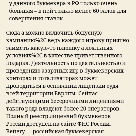
у данного букмекера в РФ только очень
большая – в ней только менее 60 залов для
совершения ставок.
Сюда а можно включить бонусную
кампанию%2C ведь каждого игроку приятно
заиметь какую-то плюшку а лояльных
условиях%2C в качестве приветственного
подарка. Деятельность по деятельностью и
проведению азартных игр в букмекерских
конторах и тотализаторах может
проводиться в основании лицензии судя
всей территории Европы. Сейчас
действующими бессрочными лицензиями
такого рода владеют более 20 операторов.
Полный реестр лицензий букмекеров
России доступен на сайте ФНС России.
Bettery — российская букмекерская