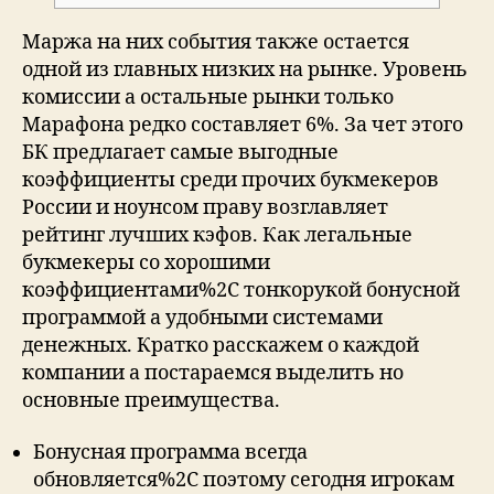
Маржа на них события также остается
одной из главных низких на рынке. Уровень
комиссии а остальные рынки только
Марафона редко составляет 6%. За чет этого
БК предлагает самые выгодные
коэффициенты среди прочих букмекеров
России и ноунсом праву возглавляет
рейтинг лучших кэфов. Как легальные
букмекеры со хорошими
коэффициентами%2C тонкорукой бонусной
программой а удобными системами
денежных. Кратко расскажем о каждой
компании а постараемся выделить но
основные преимущества.
Бонусная программа всегда
обновляется%2C поэтому сегодня игрокам