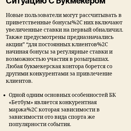
Ситуацию С Букмекером
Новые пользователи могут рассчитывать в
приветственные бонусы%2C них включают
увеличенные ставки на первый обналичил.
Также предусмотрены предназначались
акции” “для постоянных клиентов%2C
начиная бонусы за регулярные ставки и
возможностью участия в розыгрышах.
Любая букмекерская контора борется со
другими конкурентами за привлечение
клиентов.
Одной одним основных особенностей БК
«Бетбум» является конкурентная
маржа%2C которая зависимости в
зависимости ото вида спорта же
популярности события.